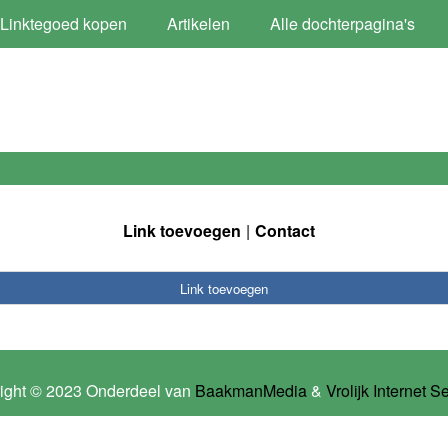
Linktegoed kopen
Artikelen
Alle dochterpagina's
Link toevoegen
Contact
Link toevoegen
ight © 2023 Onderdeel van
BaakmanMedia
&
Vrolijk Internet S