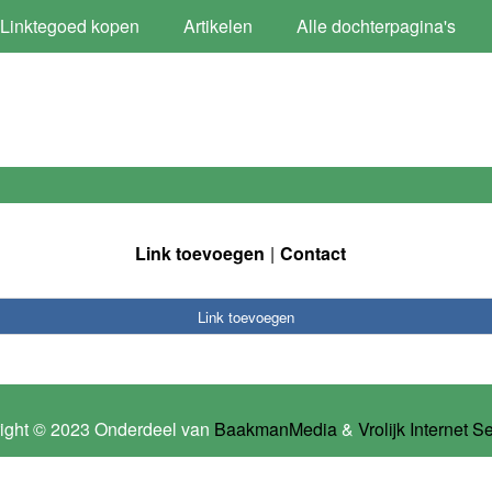
Linktegoed kopen
Artikelen
Alle dochterpagina's
Link toevoegen
Contact
Link toevoegen
ight © 2023 Onderdeel van
BaakmanMedia
&
Vrolijk Internet S